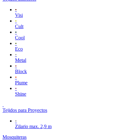
•
Visi
•
Cult
•
Cool
•
Eco
•
Metal
•
Block
•
Plume
•
Shine
Tejidos para Proyectos
•
Zilario max. 2,9 m
Mosquiteras