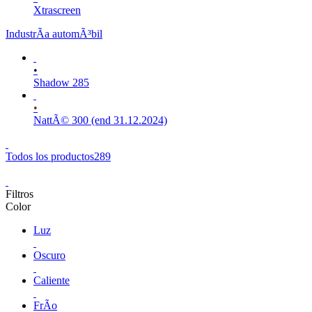
Xtrascreen
IndustrÃ­a automÃ³bil
•
Shadow 285
•
NattÃ© 300 (end 31.12.2024)
Todos los productos
289
Filtros
Color
Luz
Oscuro
Caliente
FrÃ­o