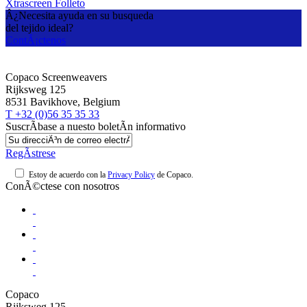
Xtrascreen Folleto
Â¿Necesita ayuda en su busqueda
del tejido ideal?
ContÃ¡ctenos
Copaco Screenweavers
Rijksweg 125
8531 Bavikhove, Belgium
T +32 (0)56 35 35 33
SuscrÃ­base a nuesto boletÃ­n informativo
RegÃ­strese
Estoy de acuerdo con la
Privacy Policy
de Copaco.
ConÃ©ctese con nosotros
Copaco
Rijksweg 125