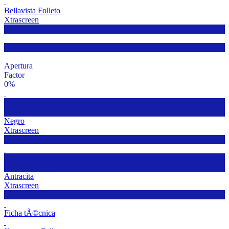
Bellavista Folleto
Xtrascreen
Apertura
Factor
0%
Negro
Xtrascreen
Antracita
Xtrascreen
Ficha tÃ©cnica