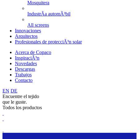
Mosquitera
IndustrÃ­a automÃ³bil
All screens
Innovaciones
Arquitectos
Profesionales de protecciÃ³n solar
Acerca de Copaco
InspiraciÃ³n
Novedades
Descargas
Trabajos
Contacto
EN
DE
Encuentre el tejido
que le guste.
Todos los productos