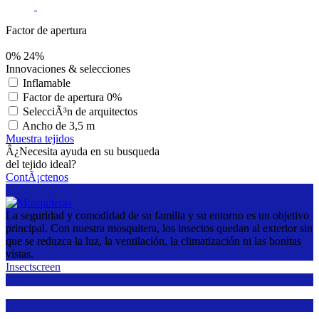
Factor de apertura
0%
24%
Innovaciones & selecciones
Inflamable
Factor de apertura 0%
SelecciÃ³n de arquitectos
Ancho de 3,5 m
Muestra tejidos
Â¿Necesita ayuda en su busqueda
del tejido ideal?
ContÃ¡ctenos
La seguridad y comodidad de su familia y su entorno es un objetivo
principal. Con nuestra mosquitera, los insectos quedan al exterior sin
que se reduzca la luz, la ventilación, la climatización ni las bonitas
vistas.
Insectscreen