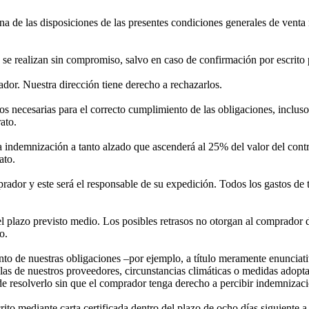
de las disposiciones de las presentes condiciones generales de venta n
e se realizan sin compromiso, salvo en caso de confirmación por escrito 
dor. Nuestra dirección tiene derecho a rechazarlos.
 necesarias para el correcto cumplimiento de las obligaciones, incluso 
ato.
 indemnización a tanto alzado que ascenderá al 25% del valor del contra
ato.
prador y este será el responsable de su expedición. Todos los gastos de
 plazo previsto medio. Los posibles retrasos no otorgan al comprador de
o.
to de nuestras obligaciones –por ejemplo, a título meramente enunciativ
 las de nuestros proveedores, circunstancias climáticas o medidas adopt
de resolverlo sin que el comprador tenga derecho a percibir indemnizac
ito mediante carta certificada dentro del plazo de ocho días siguiente a 