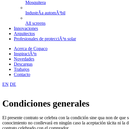
Mosquitera
IndustrÃ­a automÃ³bil
All screens
Innovaciones
Arquitectos
Profesionales de protecciÃ³n solar
Acerca de Copaco
InspiraciÃ³n
Novedades
Descargas
Trabajos
Contacto
EN
DE
Condiciones generales
El presente contrato se celebra con la condición sine qua non de que 
conocimiento no conllevará en ningún caso la aceptación tácita ni la 
contrato celebrado con el comprador.