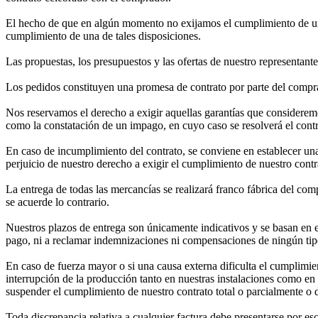
El hecho de que en algún momento no exijamos el cumplimiento de una 
cumplimiento de una de tales disposiciones.
Las propuestas, los presupuestos y las ofertas de nuestro representant
Los pedidos constituyen una promesa de contrato por parte del compra
Nos reservamos el derecho a exigir aquellas garantías que consideremos
como la constatación de un impago, en cuyo caso se resolverá el contr
En caso de incumplimiento del contrato, se conviene en establecer una
perjuicio de nuestro derecho a exigir el cumplimiento de nuestro contr
La entrega de todas las mercancías se realizará franco fábrica del com
se acuerde lo contrario.
Nuestros plazos de entrega son únicamente indicativos y se basan en el
pago, ni a reclamar indemnizaciones ni compensaciones de ningún tip
En caso de fuerza mayor o si una causa externa dificulta el cumplimien
interrupción de la producción tanto en nuestras instalaciones como en
suspender el cumplimiento de nuestro contrato total o parcialmente o 
Toda discrepancia relativa a cualquier factura debe presentarse por escr