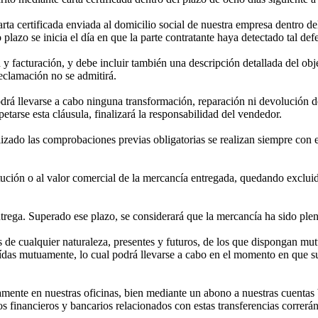
ta certificada enviada al domicilio social de nuestra empresa dentro del
 plazo se inicia el día en que la parte contratante haya detectado tal def
y facturación, y debe incluir también una descripción detallada del obj
reclamación no se admitirá.
podrá llevarse a cabo ninguna transformación, reparación ni devolución d
etarse esta cláusula, finalizará la responsabilidad del vendedor.
alizado las comprobaciones previas obligatorias se realizan siempre con
itución o al valor comercial de la mercancía entregada, quedando excluid
entrega. Superado ese plazo, se considerará que la mercancía ha sido pl
s de cualquier naturaleza, presentes y futuros, de los que dispongan 
aídas mutuamente, lo cual podrá llevarse a cabo en el momento en que su
mente en nuestras oficinas, bien mediante un abono a nuestras cuentas 
stos financieros y bancarios relacionados con estas transferencias corre