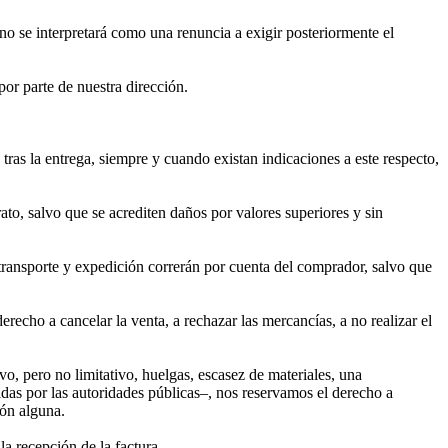
o se interpretará como una renuncia a exigir posteriormente el
por parte de nuestra dirección.
tras la entrega, siempre y cuando existan indicaciones a este respecto,
to, salvo que se acrediten daños por valores superiores y sin
 transporte y expedición correrán por cuenta del comprador, salvo que
recho a cancelar la venta, a rechazar las mercancías, a no realizar el
o, pero no limitativo, huelgas, escasez de materiales, una
adas por las autoridades públicas–, nos reservamos el derecho a
ión alguna.
la recepción de la factura.