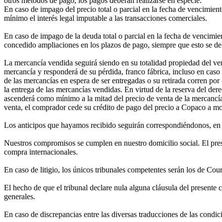
otros métodos de pago, los pagos deberán realizarse en especie.
En caso de impago del precio total o parcial en la fecha de vencimie
mínimo el interés legal imputable a las transacciones comerciales.
En caso de impago de la deuda total o parcial en la fecha de vencimi
concedido ampliaciones en los plazos de pago, siempre que esto se deb
La mercancía vendida seguirá siendo en su totalidad propiedad del v
mercancía y responderá de su pérdida, franco fábrica, incluso en caso
de las mercancías en espera de ser entregadas o su retirada corren po
la entrega de las mercancías vendidas. En virtud de la reserva del der
ascenderá como mínimo a la mitad del precio de venta de la mercancía e
venta, el comprador cede su crédito de pago del precio a Copaco a mo
Los anticipos que hayamos recibido seguirán correspondiéndonos, en 
Nuestros compromisos se cumplen en nuestro domicilio social. El presen
compra internacionales.
En caso de litigio, los únicos tribunales competentes serán los de Cour
El hecho de que el tribunal declare nula alguna cláusula del presente c
generales.
En caso de discrepancias entre las diversas traducciones de las condic