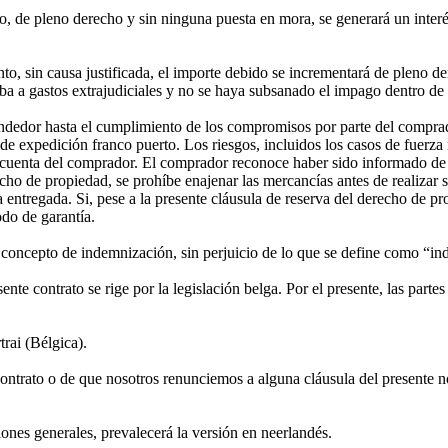
nto, de pleno derecho y sin ninguna puesta en mora, se generará un int
ento, sin causa justificada, el importe debido se incrementará de plen
a a gastos extrajudiciales y no se haya subsanado el impago dentro de 
endedor hasta el cumplimiento de los compromisos por parte del comprad
 de expedición franco puerto. Los riesgos, incluidos los casos de fuerz
r cuenta del comprador. El comprador reconoce haber sido informado de 
echo de propiedad, se prohíbe enajenar las mercancías antes de realizar
ntregada. Si, pese a la presente cláusula de reserva del derecho de prop
do de garantía.
concepto de indemnización, sin perjuicio de lo que se define como “in
te contrato se rige por la legislación belga. Por el presente, las partes
trai (Bélgica).
ontrato o de que nosotros renunciemos a alguna cláusula del presente no 
iones generales, prevalecerá la versión en neerlandés.