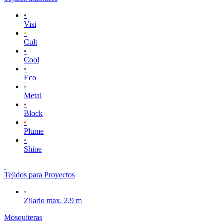
•
Visi
•
Cult
•
Cool
•
Eco
•
Metal
•
Block
•
Plume
•
Shine
Tejidos para Proyectos
•
Zilario max. 2,9 m
Mosquiteras