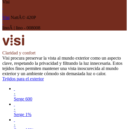
Visi
Visi
NattÃ© 420P
linoÂ | lino - 008008
Claridad y confort
Visi procura preservar la vista al mundo exterior como un aspecto
clave, respetando la privacidad y filtrando la luz innecesaria. Estos
tejidos finos permiten mantener una vista inoscurecida al mundo
exterior y un ambiente cómodo sin demasiada luz o calor.
Tejidos para el exterior
•
Serge 600
•
Serge 1%
•