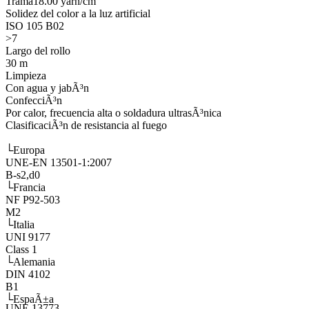
Trama
18.00 yarn/cm
Solidez del color a la luz artificial
ISO 105 B02
>7
Largo del rollo
30 m
Limpieza
Con agua y jabÃ³n
ConfecciÃ³n
Por calor, frecuencia alta o soldadura ultrasÃ³nica
ClasificaciÃ³n de resistancia al fuego
└
Europa
UNE-EN 13501-1:2007
B-s2,d0
└
Francia
NF P92-503
M2
└
Italia
UNI 9177
Class 1
└
Alemania
DIN 4102
B1
└
EspaÃ±a
UNE 13773