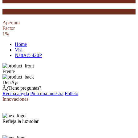
Apertura
Factor
1%
Home
Visi
NattÃ© 420P
Frente
DetrÃ¡s
Â¿Tiene preguntas?
Reciba auyda
Pida una muestra
Folleto
Innovaciones
Refleja la luz solar