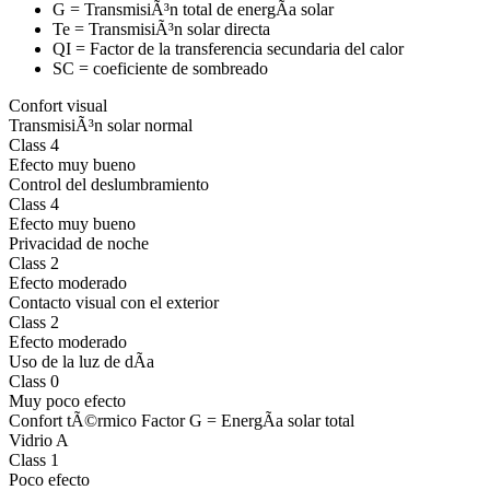
G = TransmisiÃ³n total de energÃ­a solar
Te = TransmisiÃ³n solar directa
QI = Factor de la transferencia secundaria del calor
SC = coeficiente de sombreado
Confort visual
TransmisiÃ³n solar normal
Class 4
Efecto muy bueno
Control del deslumbramiento
Class 4
Efecto muy bueno
Privacidad de noche
Class 2
Efecto moderado
Contacto visual con el exterior
Class 2
Efecto moderado
Uso de la luz de dÃ­a
Class 0
Muy poco efecto
Confort tÃ©rmico Factor G = EnergÃ­a solar total
Vidrio A
Class 1
Poco efecto