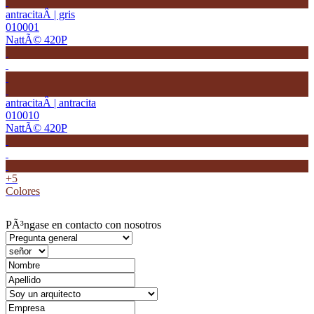
antracitaÂ | gris
010001
NattÃ© 420P
antracitaÂ | antracita
010010
NattÃ© 420P
+5
Colores
PÃ³ngase en contacto con nosotros