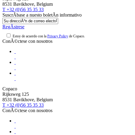
8531 Bavikhove, Belgium
T +32 (0)56 35 35 33
SuscrÃ­base a nuesto boletÃ­n informativo
RegÃ­strese
Estoy de acuerdo con la
Privacy Policy
de Copaco.
ConÃ©ctese con nosotros
Copaco
Rijksweg 125
8531 Bavikhove, Belgium
T +32 (0)56 35 35 33
ConÃ©ctese con nosotros