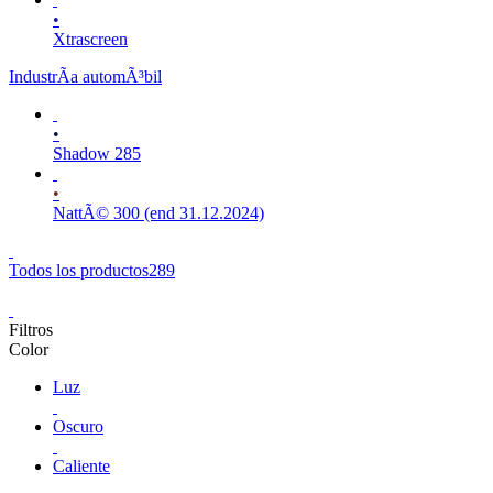
•
Xtrascreen
IndustrÃ­a automÃ³bil
•
Shadow 285
•
NattÃ© 300 (end 31.12.2024)
Todos los productos
289
Filtros
Color
Luz
Oscuro
Caliente