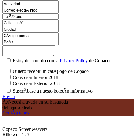
Estoy de acuerdo con la
Privacy Policy
de Copaco.
Quiero recebir un catÃ¡logo de Copaco
Colección Interior 2018
Colección Exterior 2018
SuscrÃ­base a nuesto boletÃ­n informativo
Enviar
Â¿Necesita ayuda en su busqueda
del tejido ideal?
ContÃ¡ctenos
Copaco Screenweavers
Rijksweg 125