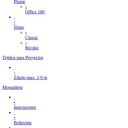
Plume
•
Office 180
•
Shine
•
Classic
•
Bicolor
Tejidos para Proyectos
•
Zilario max. 2,9 m
Mosquitera
•
Insectscreen
•
Bellavista