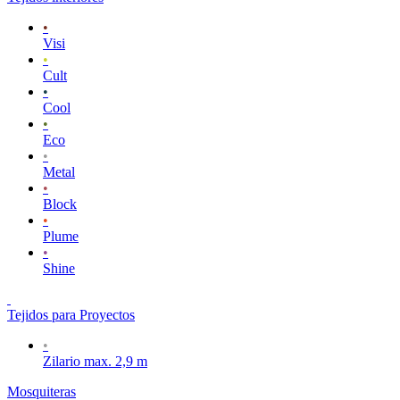
•
Visi
•
Cult
•
Cool
•
Eco
•
Metal
•
Block
•
Plume
•
Shine
Tejidos para Proyectos
•
Zilario max. 2,9 m
Mosquiteras