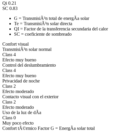
Qi
0.21
SC
0.83
G = TransmisiÃ³n total de energÃ­a solar
Te = TransmisiÃ³n solar directa
QI = Factor de la transferencia secundaria del calor
SC = coeficiente de sombreado
Confort visual
TransmisiÃ³n solar normal
Class 4
Efecto muy bueno
Control del deslumbramiento
Class 4
Efecto muy bueno
Privacidad de noche
Class 2
Efecto moderado
Contacto visual con el exterior
Class 2
Efecto moderado
Uso de la luz de dÃ­a
Class 0
Muy poco efecto
Confort tÃ©rmico Factor G = EnergÃ­a solar total