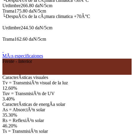
└
DespuÃ©s de la cÃ¡mara climatica -30Â°C
Urdimbre
266.80 daN/5cm
Trama
175.80 daN/5cm
└
DespuÃ©s de la cÃ¡mara climatica +70Â°C
Urdimbre
244.50 daN/5cm
Trama
162.60 daN/5cm
MÃ¡s especificaiones
Frente - Interior
CaracterÃ­sticas visuales
Tv = TransmisiÃ³n visual de la luz
12.60%
Tuv = TransmisiÃ³n de UV
3.40%
CaracterÃ­sticas de energÃ­a solar
As = AbsorciÃ³n solar
35.30%
Rs = ReflexiÃ³n solar
46.20%
Ts = TransmisiÃ³n solar