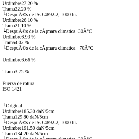
Urdimbre
27.20 %
Trama
22.20 %
└
DespuÃ©s de ISO 4892-2, 1000 hr.
Urdimbre
26.10 %
Trama
21.10 %
└
DespuÃ©s de la cÃ¡mara climatica -30Â°C
Urdimbre
6.93 %
Trama
4.02 %
└
DespuÃ©s de la cÃ¡mara climatica +70Â°C
Urdimbre
6.66 %
Trama
3.75 %
Fuerza de rotura
ISO 1421
└
Original
Urdimbre
185.30 daN/5cm
Trama
129.80 daN/5cm
└
DespuÃ©s de ISO 4892-2, 1000 hr.
Urdimbre
191.50 daN/5cm
Trama
134.20 daN/5cm