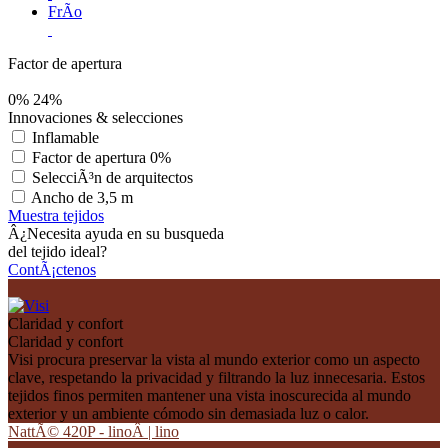
FrÃ­o
Factor de apertura
0%
24%
Innovaciones & selecciones
Inflamable
Factor de apertura 0%
SelecciÃ³n de arquitectos
Ancho de 3,5 m
Muestra tejidos
Â¿Necesita ayuda en su busqueda
del tejido ideal?
ContÃ¡ctenos
Claridad y confort
Claridad y confort
Visi procura preservar la vista al mundo exterior como un aspecto
clave, respetando la privacidad y filtrando la luz innecesaria. Estos
tejidos finos permiten mantener una vista inoscurecida al mundo
exterior y un ambiente cómodo sin demasiada luz o calor.
NattÃ© 420P - linoÂ | lino