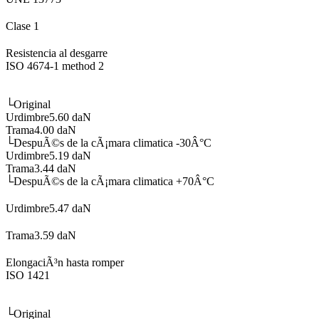
Clase 1
Resistencia al desgarre
ISO 4674-1 method 2
└
Original
Urdimbre
5.60 daN
Trama
4.00 daN
└
DespuÃ©s de la cÃ¡mara climatica -30Â°C
Urdimbre
5.19 daN
Trama
3.44 daN
└
DespuÃ©s de la cÃ¡mara climatica +70Â°C
Urdimbre
5.47 daN
Trama
3.59 daN
ElongaciÃ³n hasta romper
ISO 1421
└
Original