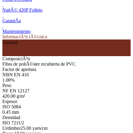
NattÃ© 420P Folleto
GarantÃ­a
Mantenimiento
InformaciÃ³n tÃ©cnica
General
ComposiciÃ³n
Fibra de poliÃ©ster recubierta de PVC
Factor de apertura
NBN EN 410
1.00%
Peso
NF EN 12127
420.00 g/m²
Espesor
ISO 5084
0.45 mm
Densidad
ISO 7211/2
Urdimbre
25.00 yarn/cm