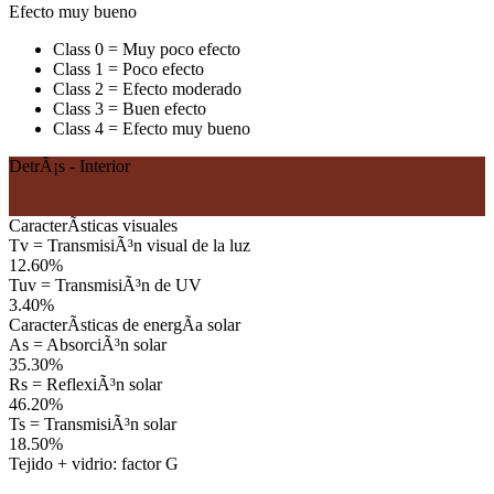
Efecto muy bueno
Class 0 = Muy poco efecto
Class 1 = Poco efecto
Class 2 = Efecto moderado
Class 3 = Buen efecto
Class 4 = Efecto muy bueno
DetrÃ¡s - Interior
CaracterÃ­sticas visuales
Tv = TransmisiÃ³n visual de la luz
12.60%
Tuv = TransmisiÃ³n de UV
3.40%
CaracterÃ­sticas de energÃ­a solar
As = AbsorciÃ³n solar
35.30%
Rs = ReflexiÃ³n solar
46.20%
Ts = TransmisiÃ³n solar
18.50%
Tejido + vidrio: factor G