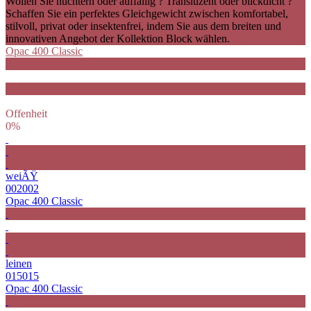
Wollen Sie nüchtern oder auffällig ? Transluzent oder blickdicht ?
Schaffen Sie ein perfektes Gleichgewicht zwischen komfortabel,
stilvoll, privat oder insektenfrei, indem Sie aus dem breiten und
innovativen Angebot der Kollektion Block wählen.
Opac 400 Classic
Offenheit
0%
weiÃŸ
002002
Opac 400 Classic
leinen
015015
Opac 400 Classic