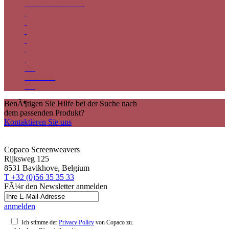
Blockout PE Ruka
0%
Offenheit
0%
BenÃ¶tigen Sie Hilfe bei der Suche nach
dem passenden Produkt?
Kontaktieren Sie uns
Copaco Screenweavers
Rijksweg 125
8531 Bavikhove, Belgium
T +32 (0)56 35 35 33
FÃ¼r den Newsletter anmelden
anmelden
Ich stimme der
Privacy Policy
von Copaco zu.