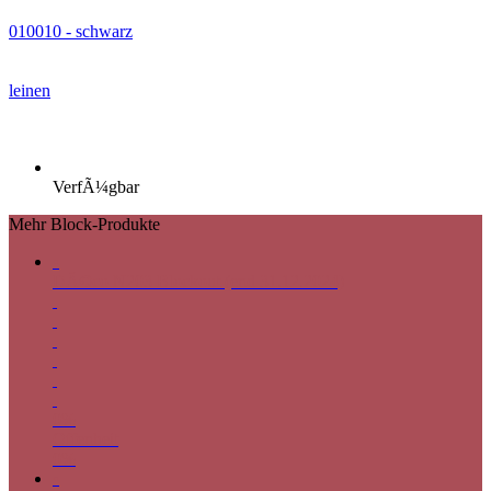
010010 - schwarz
leinen
VerfÃ¼gbar
Mehr Block-Produkte
•
DÃ©co N203 Blockout (end 31.12.2024)
0%
Offenheit
0%
•