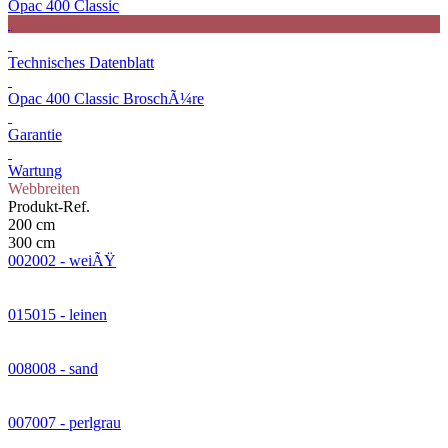
Opac 400 Classic
Downloads
Technisches Datenblatt
Opac 400 Classic BroschÃ¼re
Garantie
Wartung
Webbreiten
Produkt-Ref.
200 cm
300 cm
002002 - weiÃŸ
015015 - leinen
008008 - sand
007007 - perlgrau