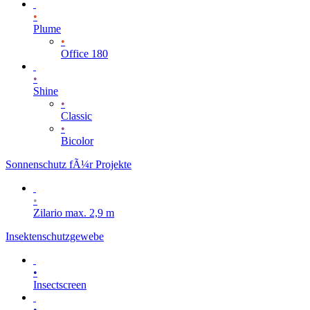
•
Plume
•
Office 180
•
Shine
•
Classic
•
Bicolor
Sonnenschutz fÃ¼r Projekte
•
Zilario max. 2,9 m
Insektenschutzgewebe
•
Insectscreen
•