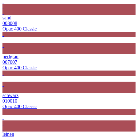
sand
008008
Opac 400 Classic
perlgrau
007007
Opac 400 Classic
schwarz
010010
Opac 400 Classic
leinen