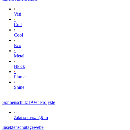
•
Visi
•
Cult
•
Cool
•
Eco
•
Metal
•
Block
•
Plume
•
Shine
Sonnenschutz fÃ¼r Projekte
•
Zilario max. 2,9 m
Insektenschutzgewebe