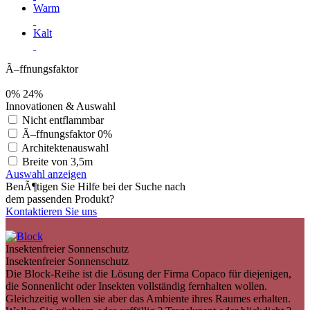
Warm
Kalt
Ã–ffnungsfaktor
0%
24%
Innovationen & Auswahl
Nicht entflammbar
Ã–ffnungsfaktor 0%
Architektenauswahl
Breite von 3,5m
Auswahl anzeigen
BenÃ¶tigen Sie Hilfe bei der Suche nach
dem passenden Produkt?
Kontaktieren Sie uns
Insektenfreier Sonnenschutz
Insektenfreier Sonnenschutz
Die Block-Reihe ist die Lösung der Firma Copaco für diejenigen,
die Sonnenlicht oder Insekten vollständig fernhalten wollen.
Gleichzeitig wollen sie aber das Ambiente ihres Raumes erhalten.